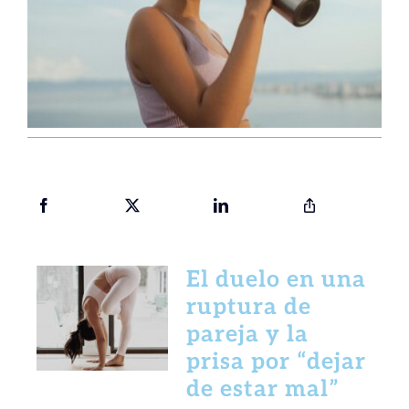
El duelo en una
ruptura de
pareja y la
prisa por “dejar
de estar mal”