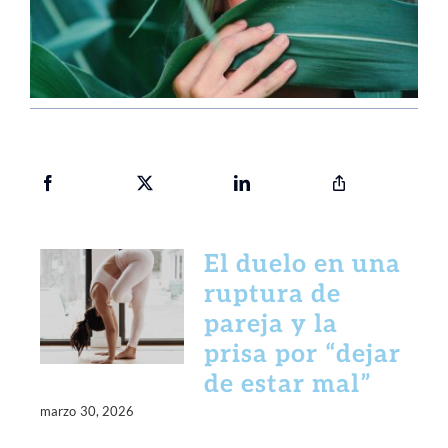
El duelo en una
ruptura de
pareja y la
prisa por “dejar
de estar mal”
marzo 30, 2026